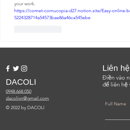
your work.
https://comet-cornucopia-d27.notion.site/Easy-online-bet
5224328714a54573bae86a46ca545ebe
Thích
Phản hồi
Liên hệ
Điền vào 
DACOLI
để liên hệ 
0948.668.050
dacolivn@gmail.com
Full Name
© 2022 by DACOLI