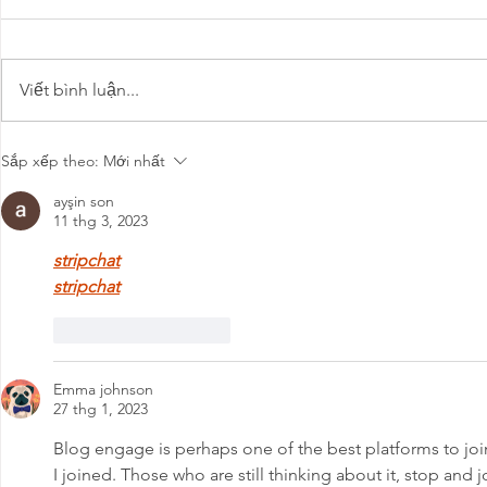
Viết bình luận...
Những mẫu cầu thang
Cau thang 
Sắp xếp theo:
Mới nhất
kính đẹp - đơn vị thi công
inox
nào uy tín?
ayşin son
11 thg 3, 2023
stripchat
stripchat
Thích
Phản hồi
Emma johnson
27 thg 1, 2023
Blog engage is perhaps one of the best platforms to join.
I joined. Those who are still thinking about it, stop and 