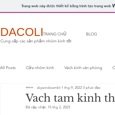
Trang web này được thiết kế bằng trình tạo trang web
DACOLI
TRANG CHỦ
BLOG
Cung cấp các sản phẩm nhôm kính tốt
All Posts
Cửa nhôm kính
Vách kính văn phòng
C
skywindowmkt
1 thg 9, 2022
3 phút đọc
Vach tam kinh t
Đã cập nhật:
15 thg 2, 2023